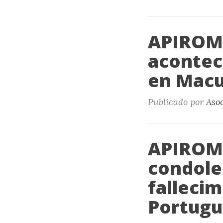
APIROME
aconteci
en Macu
Publicado por
Aso
APIROME
condolen
falleci
Portugu