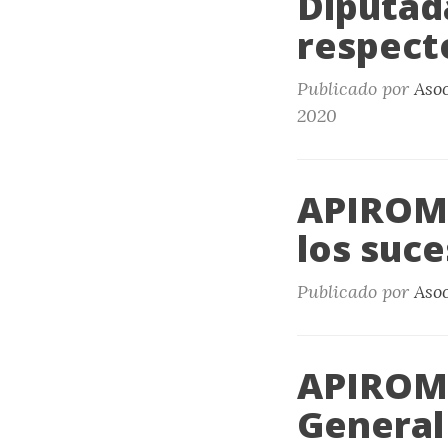
Diputad
respecto
Publicado por
Aso
2020
APIROME
los suce
Publicado por
Aso
APIROME
General