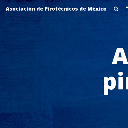
Skip
Asociación de Pirotécnicos de México
to
main
content
A
pi