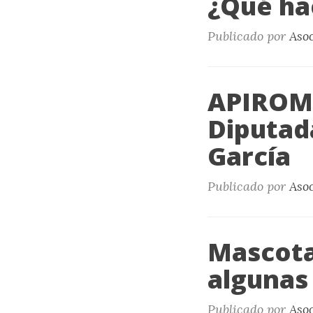
¿Qué h
Publicado por
Aso
APIROME
Diputad
García
Publicado por
Aso
Mascotas
algunas
Publicado por
Aso