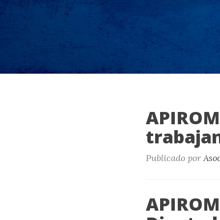
APIROM
trabajan
Publicado por
Aso
APIROME