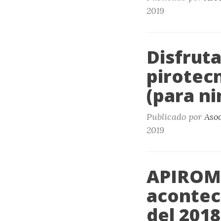
2019
Disfrut
pirotecn
(para ni
Publicado por
Aso
2019
APIROME
acontec
del 201