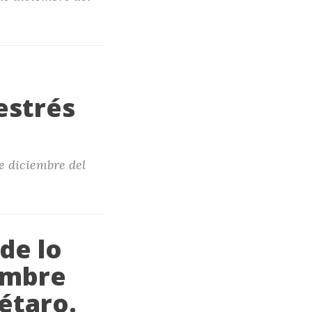
estrés
e diciembre del
de lo
embre
étaro.