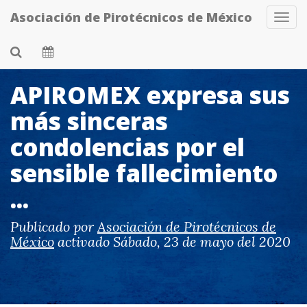
Skip
Asociación de Pirotécnicos de México
Tog
to
Navi
main
content
APIROMEX expresa sus
más sinceras
condolencias por el
sensible fallecimiento
...
Publicado por
Asociación de Pirotécnicos de
México
activado
Sábado, 23 de mayo del 2020